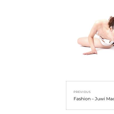
Beitragsna
PREVIOUS
Previous
Fashion – Juwi Ma
post: