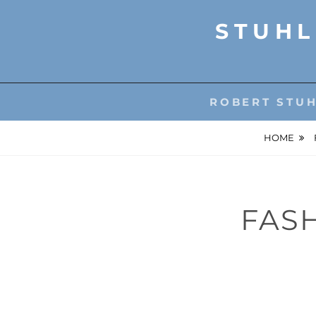
Skip
STUHL
to
content
ROBERT STU
HOME
FASH